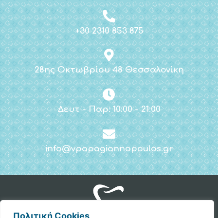
+30 2310 853 875
28ης Οκτωβρίου 48 Θεσσαλονίκη
Δευτ - Παρ: 10:00 - 21:00
info@vpapagiannopoulos.gr
Πολιτική Cookies